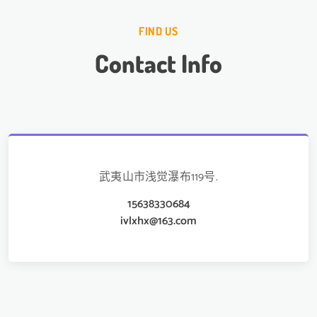
FIND US
Contact Info
武夷山市浅觉瀑布119号.
15638330684
ivlxhx@163.com