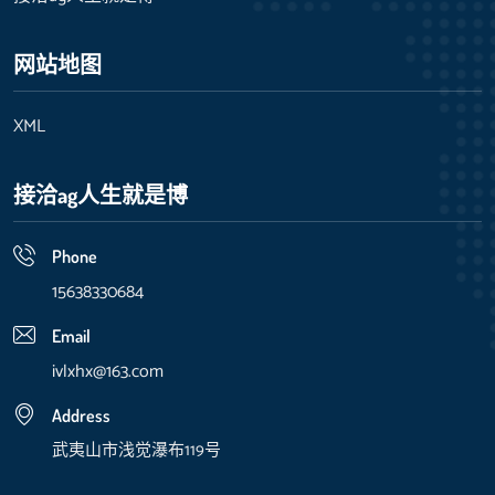
网站地图
XML
接洽ag人生就是博
Phone
15638330684
Email
ivlxhx@163.com
Address
武夷山市浅觉瀑布119号