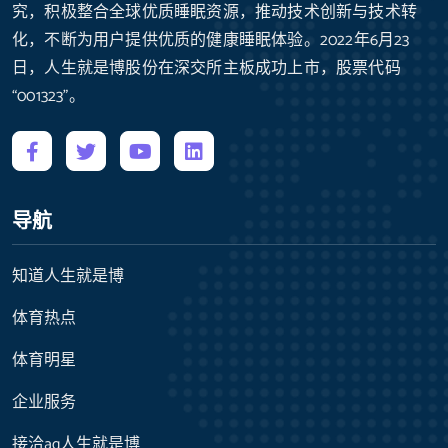
究，积极整合全球优质睡眠资源，推动技术创新与技术转
化，不断为用户提供优质的健康睡眠体验。2022年6月23
日，人生就是博股份在深交所主板成功上市，股票代码
“001323”。
导航
知道人生就是博
体育热点
体育明星
企业服务
接洽ag人生就是博