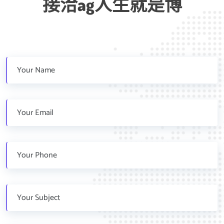
接洽ag人生就是博