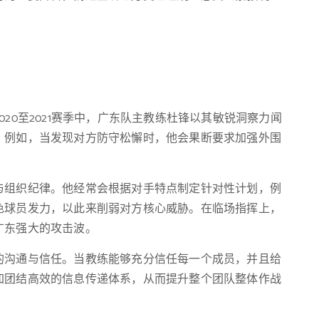
20至2021赛季中，广东队主教练杜锋以其敏锐洞察力闻
。例如，当发现对方防守松懈时，他会果断要求加强外围
与组织纪律。他经常会根据对手特点制定针对性计划，例
色球员发力，以此来削弱对方核心威胁。在临场指挥上，
广东强大的攻击波。
的沟通与信任。当教练能够充分信任每一个成员，并且给
加团结高效的信息传递体系，从而提升整个团队整体作战