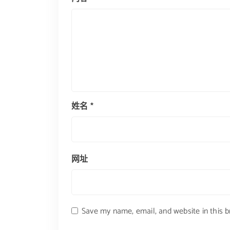
姓名
*
网址
Save my name, email, and website in this 