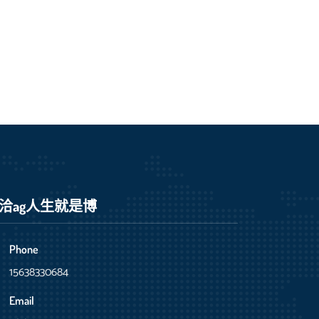
洽ag人生就是博
Phone
15638330684
Email