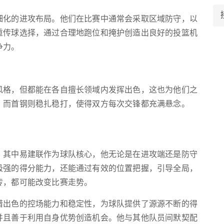
细化的进攻布局。他们在比赛中通常会采取区域防守，以
重传球选择，通过合理地跑位和掩护创造出良好的投篮机
争力。
风格，但都能在各自擅长领域内发挥出色，这也为他们之
，而首钢则稳扎稳打，使得双方每次交锋都充满悬念。
，其中易建联作为球队核心，他无论是在进攻端还是防守
极强的得分能力，还能通过有效的位置把握，引导全局，
传，都可能改变比赛走势。
借出色的控场能力和稳定性，为球队提供了源源不断的得
并且善于利用自身优势创造机会。他与其他队员间默契配