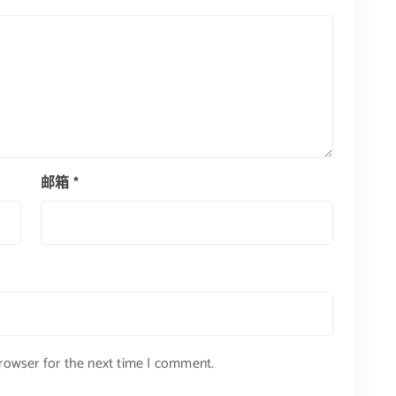
邮箱
*
browser for the next time I comment.