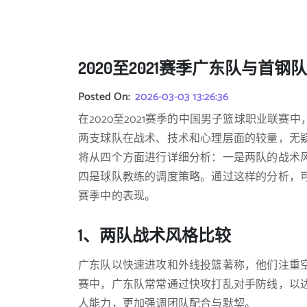
2020至2021赛季广东队与首
Posted On:
2026-03-03 13:26:36
在2020至2021赛季的中国男子篮球职业联
两支球队在战术、技术和心理层面的较量，无
将从四个方面进行详细分析：一是两队的战术
四是球队教练的调度策略。通过这样的分析，
赛季中的表现。
1、两队战术风格比较
广东队以快速进攻和外线投篮著称，他们注重
赛中，广东队常常通过快攻打乱对手防线，以
人能力，更加强调团队配合与默契。