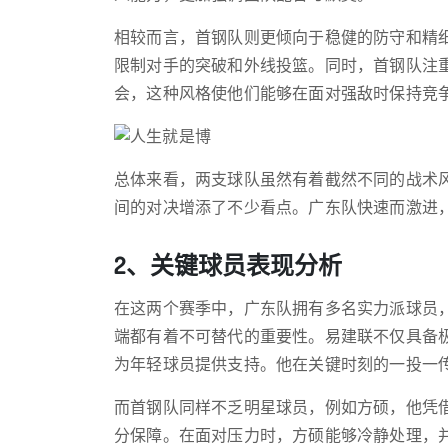
相较而言，首钢队则更倾向于稳健的防守和精
限制对手的突破和外线投篮。同时，首钢队注
会，这种风格使他们能够在面对强敌时保持竞
总体来看，两支球队虽然有着截然不同的战术
间的对决增添了不少看点。广东队快速而激进
2、关键球员表现分析
在这两个赛季中，广东队拥有多名实力派球员
端都有着不可替代的重要性。易建联不仅具备
为年轻球员提供支持。他在关键时刻的一投一
而首钢队同样不乏明星球员，例如方硕，他凭
分保障。在面对压力时，方硕能够冷静处理，