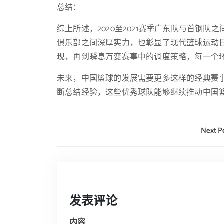
总结：
综上所述，2020至2021赛季广东队与首钢
俱乐部之间深厚实力，也彰显了现代篮球运动
现，再到瞬息万变赛事中的调度策略，每一个
未来，中国篮球的发展需要更多这样的经典赛
断总结经验，这些优秀球队能够继续推动中国
Next P
发表评论
内容