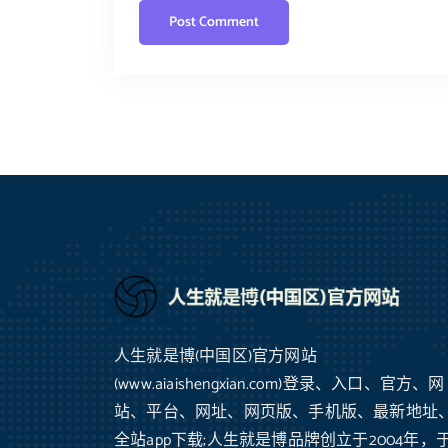
人生就是博(中国区)官方网站
(www.aiaishengxian.com)登录、入口、官方、网
站、平台、网址、网页版、手机版、最新地址
全站app下载;人生就是博品牌创立于2004年，