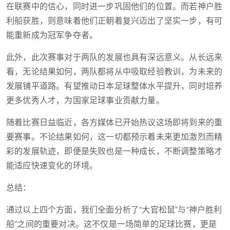
在联赛中的信心，同时进一步巩固他们的位置。而若神户胜
利船获胜，则意味着他们正朝着复兴迈出了坚实一步，有可
能重新成为冠军争夺者。
此外，此次赛事对于两队的发展也具有深远意义。从长远来
看，无论结果如何，两队都将从中吸取经验教训，为未来的
发展铺平道路。有望推动日本足球整体水平提升，同时培养
更多优秀人才，为国家足球事业贡献力量。
随着比赛日益临近，各方媒体已开始热议这场即将到来的重
要赛事。不论结果如何，这一切都预示着未来更加激烈而精
彩的发展轨迹，即便是失败也是一种成长，不断调整策略才
能适应快速变化的环境。
总结：
通过以上四个方面，我们全面分析了“大官松鼠”与“神户胜利
船”之间的重要对决。这不仅是一场简单的足球比赛，更是