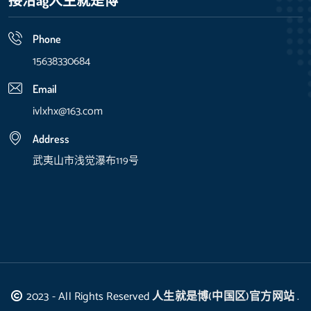
接洽ag人生就是博
Phone
15638330684
Email
ivlxhx@163.com
Address
武夷山市浅觉瀑布119号
2023 - All Rights Reserved
人生就是博(中国区)官方网站
.