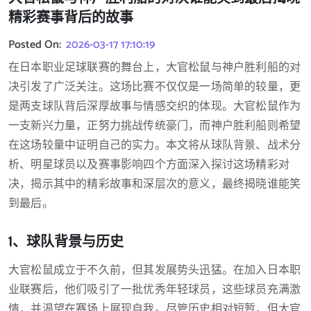
精彩赛事背后的故事
Posted On:
2026-03-17 17:10:19
在日本职业足球联赛的舞台上，大官松鼠与神户胜利船的对
决引发了广泛关注。这场比赛不仅仅是一场简单的较量，更
是两支球队背后深厚故事与情感交织的体现。大官松鼠作为
一支新兴力量，正努力挑战传统豪门，而神户胜利船则希望
在这场较量中证明自己的实力。本文将从球队背景、战术分
析、明星球员以及赛事影响四个方面深入探讨这场精彩对
决，揭示其中的精彩故事和深层次的意义，最终揭晓谁能笑
到最后。
1、球队背景与历史
大官松鼠成立于不久前，但其发展势头迅猛。在加入日本职
业联赛后，他们吸引了一批优秀年轻球员，这些球员充满激
情，并渴望在赛场上展现自我。尽管历史相对短暂，但大官