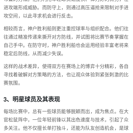
进攻端形成威胁。而防守上，则通过高压逼抢来限制对手进
攻空间，以此寻求机会进行反击。
相较而言，神户胜利船则更注重控球率与组织配合。他们往
往通过精准传递来撕开对方防线，并试图将比赛节奏掌握在
自己手中。在防守时，神户胜利船也会运用经验丰富老将来
稳定后防线，从而减少失误。
这样的战术差异，使得双方在赛场上的博弈十分精彩，各自
寻找着破解对方策略的方法，也让观众体验到紧张刺激的比
赛氛围。
3、明星球员及其表现
每场比赛中，总有一些球员能够脱颖而出，成为焦点。在大
官松鼠阵中，一位年轻前锋以其出色速度与技术，引起了众
多关注。他不仅擅长单打独斗，还能为队友创造机会，是球