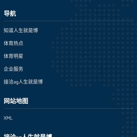
导航
知道人生就是博
体育热点
体育明星
企业服务
接洽ag人生就是博
网站地图
XML