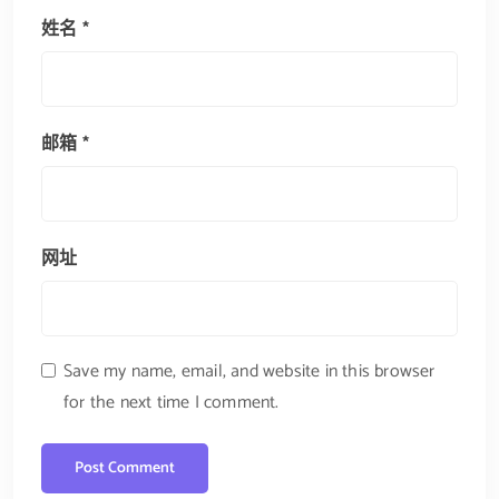
姓名
*
邮箱
*
网址
Save my name, email, and website in this browser
for the next time I comment.