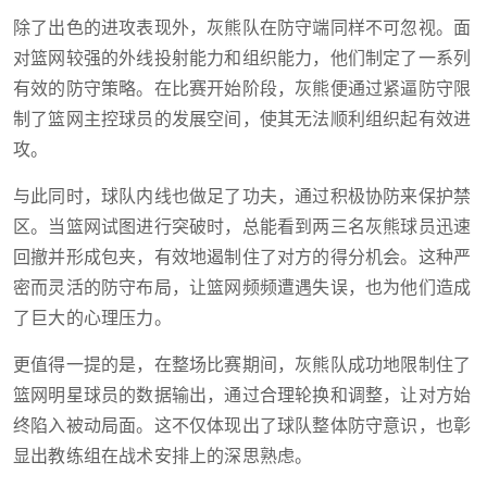
除了出色的进攻表现外，灰熊队在防守端同样不可忽视。面
对篮网较强的外线投射能力和组织能力，他们制定了一系列
有效的防守策略。在比赛开始阶段，灰熊便通过紧逼防守限
制了篮网主控球员的发展空间，使其无法顺利组织起有效进
攻。
与此同时，球队内线也做足了功夫，通过积极协防来保护禁
区。当篮网试图进行突破时，总能看到两三名灰熊球员迅速
回撤并形成包夹，有效地遏制住了对方的得分机会。这种严
密而灵活的防守布局，让篮网频频遭遇失误，也为他们造成
了巨大的心理压力。
更值得一提的是，在整场比赛期间，灰熊队成功地限制住了
篮网明星球员的数据输出，通过合理轮换和调整，让对方始
终陷入被动局面。这不仅体现出了球队整体防守意识，也彰
显出教练组在战术安排上的深思熟虑。