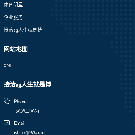
体育明星
企业服务
接洽ag人生就是博
网站地图
XML
接洽ag人生就是博
Phone
15638330684
Email
ivlxhx@163.com