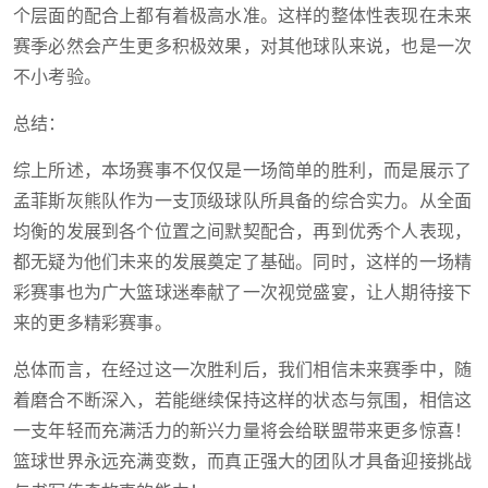
个层面的配合上都有着极高水准。这样的整体性表现在未来
赛季必然会产生更多积极效果，对其他球队来说，也是一次
不小考验。
总结：
综上所述，本场赛事不仅仅是一场简单的胜利，而是展示了
孟菲斯灰熊队作为一支顶级球队所具备的综合实力。从全面
均衡的发展到各个位置之间默契配合，再到优秀个人表现，
都无疑为他们未来的发展奠定了基础。同时，这样的一场精
彩赛事也为广大篮球迷奉献了一次视觉盛宴，让人期待接下
来的更多精彩赛事。
总体而言，在经过这一次胜利后，我们相信未来赛季中，随
着磨合不断深入，若能继续保持这样的状态与氛围，相信这
一支年轻而充满活力的新兴力量将会给联盟带来更多惊喜！
篮球世界永远充满变数，而真正强大的团队才具备迎接挑战