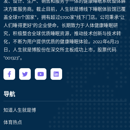
发、设计、生产、销售和服务于一体的健康睡眠系统整体解
决方案服务商。截止目前，人生就是博线下睡眠体验馆已覆
盖全球11个国家*，拥有超过5700家*线下门店。公司秉承“让
人们睡得更好”的企业使命，长期致力于人体健康睡眠研
究，积极整合全球优质睡眠资源，推动技术创新与技术转
化，不断为用户提供优质的健康睡眠体验。2022年6月23
日，人生就是博股份在深交所主板成功上市，股票代码
“001323”。
导航
知道人生就是博
体育热点