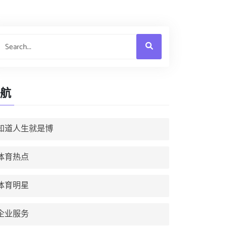
航
知道人生就是博
体育热点
体育明星
企业服务