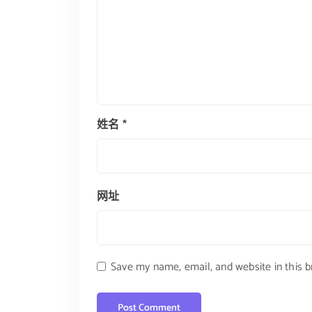
姓名
*
网址
Save my name, email, and website in this 