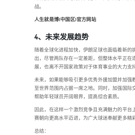
战。
人生就是博(中国区)官方网站
4、未来发展趋势
随着全球化进程加快，伊朗足球也面临着新的
出，尽管两队存在一定差距，但整体水平正在
展，也离不开国家政策对于体育事业的大力支
未来，如果能够吸引更多优秀外援加盟并加强
至世界范围内占据一席之地。同时，加强国际
帮助年轻球员开阔眼界，提高综合素质。
因此，在这样一个激烈竞争且充满魅力的平台
赛朝向更高水平迈进，为广大球迷奉献更多精
总结：