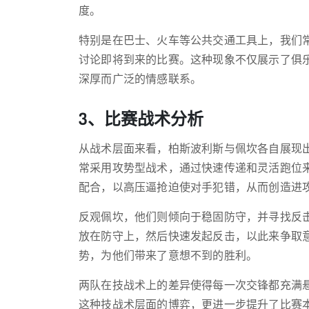
度。
特别是在巴士、火车等公共交通工具上，我们
讨论即将到来的比赛。这种现象不仅展示了俱
深厚而广泛的情感联系。
3、比赛战术分析
从战术层面来看，柏斯波利斯与佩坎各自展现
常采用攻势型战术，通过快速传递和灵活跑位
配合，以高压逼抢迫使对手犯错，从而创造进
反观佩坎，他们则倾向于稳固防守，并寻找反
放在防守上，然后快速发起反击，以此来争取
势，为他们带来了意想不到的胜利。
两队在技战术上的差异使得每一次交锋都充满
这种技战术层面的博弈，更进一步提升了比赛