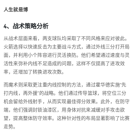
人生就是博
4、战术策略分析
从战术层面来看，两支球队均采取了不同风格来应对彼此。
火箭选择以快速反击为主要战斗方式，通过外线三分打开局
面，并利用小个阵容进行灵活换防。他们希望通过速度与灵
活性来弥补内线不足造成的问题，这样不仅提高了进攻效
率，还增加了转换进攻次数。
而魔术则采取更注重内线控制的方法，通过霍华德实施“先
打内线，再外援”的战略。他们通过传导篮球，将空位三分
机会留给外线射手，从而实现最佳得分效果。此外，在防守
端，他们强调封锁油漆区，用身体对抗来减缓对手攻击欲
望，提高整体防守效率。这种针对性的布局显著影响了比赛
走势。