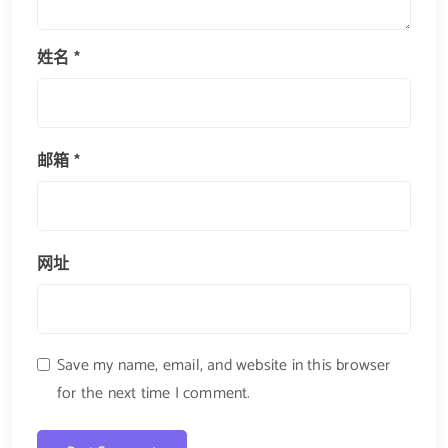
姓名
*
邮箱
*
网址
Save my name, email, and website in this browser
for the next time I comment.