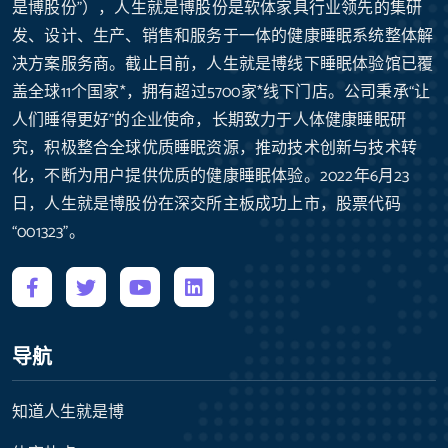
是博股份”），人生就是博股份是软体家具行业领先的集研
发、设计、生产、销售和服务于一体的健康睡眠系统整体解
决方案服务商。截止目前，人生就是博线下睡眠体验馆已覆
盖全球11个国家*，拥有超过5700家*线下门店。公司秉承“让
人们睡得更好”的企业使命，长期致力于人体健康睡眠研
究，积极整合全球优质睡眠资源，推动技术创新与技术转
化，不断为用户提供优质的健康睡眠体验。2022年6月23
日，人生就是博股份在深交所主板成功上市，股票代码
“001323”。
导航
知道人生就是博