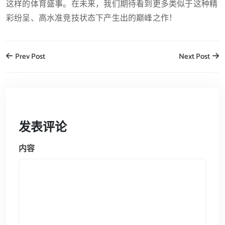
这样的体育盛事。在未来，我们期待看到更多类似于这种精
彩纷呈、高水准竞技状态下产生出的巅峰之作！
Prev Post
Next Post
发表评论
内容